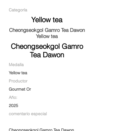
Categoría
Yellow tea
Cheongseokgol Gamro Tea Dawon
Yellow tea
Cheongseokgol Gamro
Tea Dawon
Medalla
Yellow tea
Productor
Gourmet Or
Año:
2025
comentario especial
Cheongseokgol Gamro Tea Dawon