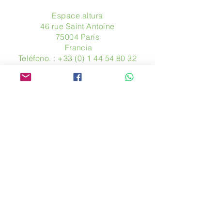
Espace altura
46 rue Saint Antoine
75004 París
​ Francia
Teléfono. :
+33 (0) 1 44 54 80 32
contact@avpa.fr
www.avpa.fr
Mandanos un mensaje