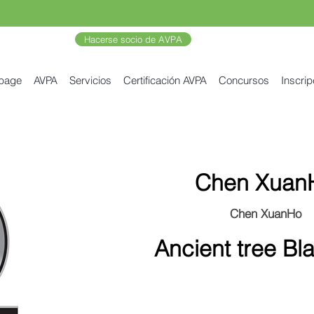
Hacerse socio de AVPA
 page
AVPA
Servicios
Certificación AVPA
Concursos
Inscrip
Chen Xuan
Chen XuanHo
Ancient tree Bl