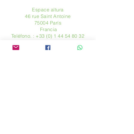
Espace altura
46 rue Saint Antoine
75004 París
​ Francia
Teléfono. :
+33 (0) 1 44 54 80 32
contact@avpa.fr
www.avpa.fr
Mandanos un mensaje