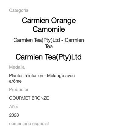
Categoría
Carmien Orange
Camomile
Carmien Tea(Pty)Ltd - Carmien
Tea
Carmien Tea(Pty)Ltd
Medalla
Plantes à infusion - Mélange avec
arôme
Productor
GOURMET BRONZE
Año:
2023
comentario especial