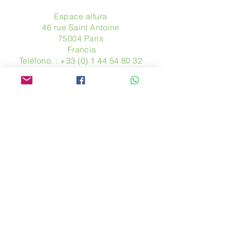
Espace altura
46 rue Saint Antoine
75004 París
​ Francia
Teléfono. :
+33 (0) 1 44 54 80 32
contact@avpa.fr
www.avpa.fr
Mandanos un mensaje