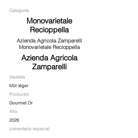
Categoría
Monovarietale
Recioppella
Azienda Agricola Zamparelli
Monovarietale Recioppella
Azienda Agricola
Zamparelli
Medalla
Mûr léger
Productor
Gourmet Or
Año:
2026
comentario especial