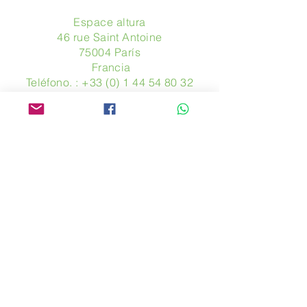
Espace altura
46 rue Saint Antoine
75004 París
​ Francia
Teléfono. :
+33 (0) 1 44 54 80 32
contact@avpa.fr
www.avpa.fr
Mandanos un mensaje