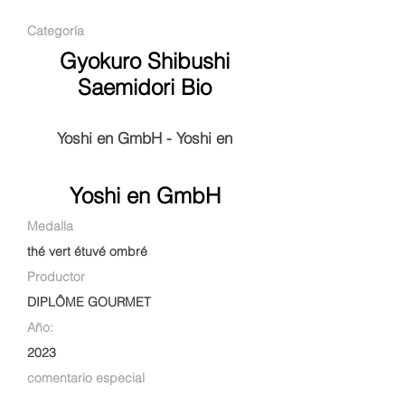
Categoría
Gyokuro Shibushi
Saemidori Bio
Yoshi en GmbH - Yoshi en
Yoshi en GmbH
Medalla
thé vert étuvé ombré
Productor
DIPLÔME GOURMET
Año:
2023
comentario especial