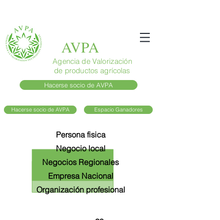
AVPA
Agencia de Valorización
de productos agrícolas
Hacerse socio de AVPA
Hacerse socio de AVPA
Espacio Ganadores
Tipo de membresía
Persona fisica
Negocio local
Negocios Regionales
Empresa Nacional
Organización profesional
Miembros activos fee
Nombre del plan