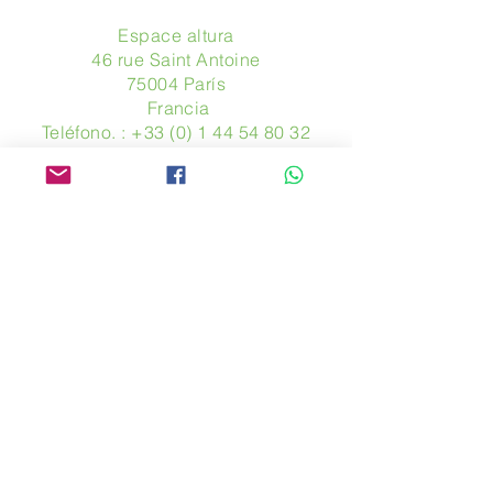
Espace altura
46 rue Saint Antoine
75004 París
​ Francia
Teléfono. :
+33 (0) 1 44 54 80 32
contact@avpa.fr
www.avpa.fr
Mandanos un mensaje