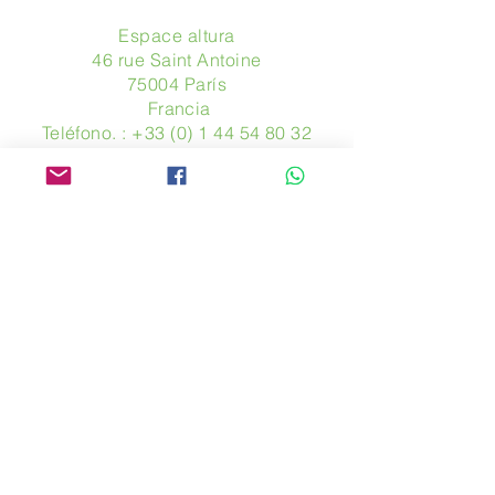
Espace altura
46 rue Saint Antoine
75004 París
​ Francia
Teléfono. :
+33 (0) 1 44 54 80 32
contact@avpa.fr
www.avpa.fr
Mandanos un mensaje