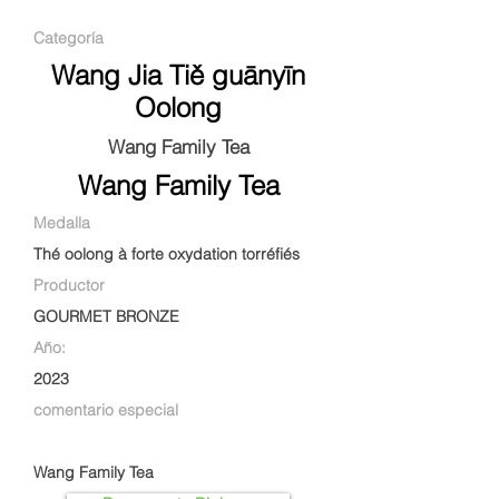
Categoría
Wang Jia Tiě guānyīn
Oolong
Wang Family Tea
Wang Family Tea
Medalla
Thé oolong à forte oxydation torréfiés
Productor
GOURMET BRONZE
Año:
2023
comentario especial
Wang Family Tea