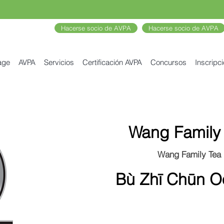
Hacerse socio de AVPA
Hacerse socio de AVPA
age
AVPA
Servicios
Certificación AVPA
Concursos
Inscripc
Wang Family
Wang Family Tea
Bù Zhī Chūn O