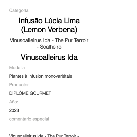
Categoría
Infusão Lúcia Lima
(Lemon Verbena)
Vinusoalleirus lda - The Pur Terroir
- Soalheiro
Vinusoalleirus lda
Medalla
Plantes à infusion monovariétale
Productor
DIPLÔME GOURMET
Año:
2023
comentario especial
Vinusoalleirus lda - The Pur Terroir -