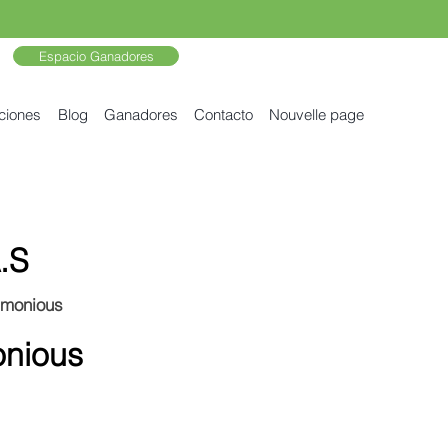
Espacio Ganadores
ciones
Blog
Ganadores
Contacto
Nouvelle page
.S
rmonious
onious