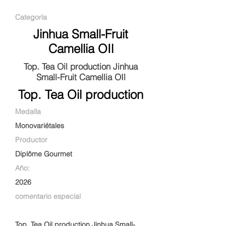
Categoría
Jinhua Small-Fruit
Camellia OIl
Top. Tea Oil production Jinhua
Small-Fruit Camellia OIl
Top. Tea Oil production
Medalla
Monovariétales
Productor
Diplôme Gourmet
Año:
2026
comentario especial
Top. Tea Oil production Jinhua Small-