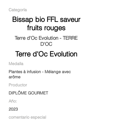
Categoría
Bissap bio FFL saveur
fruits rouges
Terre d'Oc Evolution - TERRE
D'OC
Terre d'Oc Evolution
Medalla
Plantes à infusion - Mélange avec
arôme
Productor
DIPLÔME GOURMET
Año:
2023
comentario especial