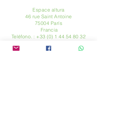
Espace altura
46 rue Saint Antoine
75004 París
​ Francia
Teléfono. :
+33 (0) 1 44 54 80 32
contact@avpa.fr
www.avpa.fr
Mandanos un mensaje