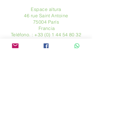
Espace altura
46 rue Saint Antoine
75004 París
​ Francia
Teléfono. :
+33 (0) 1 44 54 80 32
contact@avpa.fr
www.avpa.fr
Mandanos un mensaje