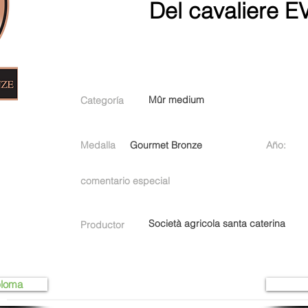
Del cavaliere E
Mûr medium
Categoría
Medalla
Gourmet Bronze
Año:
comentario especial
Società agricola santa caterina
Productor
ploma