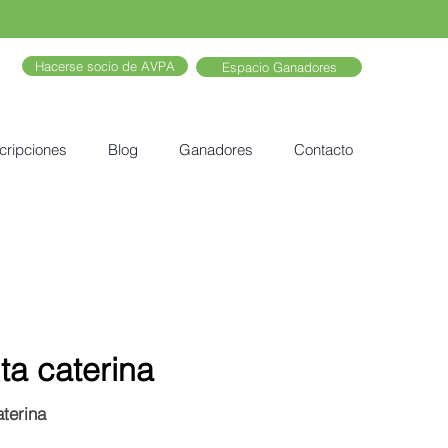
Hacerse socio de AVPA
Espacio Ganadores
cripciones
Blog
Ganadores
Contacto
ta caterina
aterina