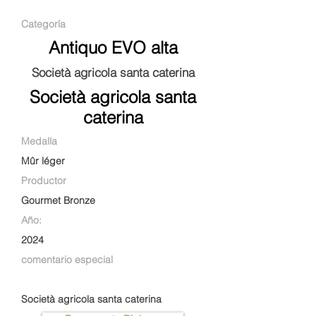
Categoría
Antiquo EVO alta
Società agricola santa caterina
Società agricola santa
caterina
Medalla
Mûr léger
Productor
Gourmet Bronze
Año:
2024
comentario especial
Società agricola santa caterina