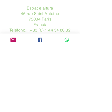
Espace altura
46 rue Saint Antoine
75004 París
​ Francia
Teléfono. :
+33 (0) 1 44 54 80 32
contact@avpa.fr
www.avpa.fr
Mandanos un mensaje