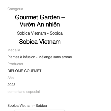
Categoría
Gourmet Garden –
Vườn An nhiên
Sobica Vietnam - Sobica
Sobica Vietnam
Medalla
Plantes à infusion - Mélange sans arôme
Productor
DIPLÔME GOURMET
Año:
2023
comentario especial
Sobica Vietnam - Sobica