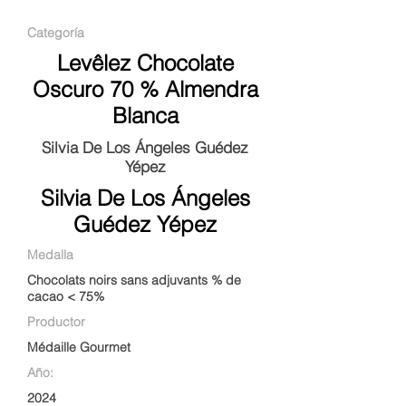
Categoría
Levêlez Chocolate
Oscuro 70 % Almendra
Blanca
Silvia De Los Ángeles Guédez
Yépez
Silvia De Los Ángeles
Guédez Yépez
Medalla
Chocolats noirs sans adjuvants % de
cacao < 75%
Productor
Médaille Gourmet
Año:
2024