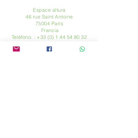
Espace altura
46 rue Saint Antoine
75004 París
​ Francia
Teléfono. :
+33 (0) 1 44 54 80 32
contact@avpa.fr
www.avpa.fr
Mandanos un mensaje