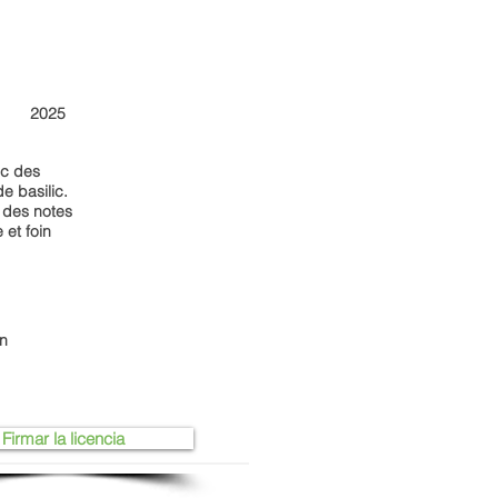
2025
ec des
e basilic.
 des notes
 et foin
on
Firmar la licencia