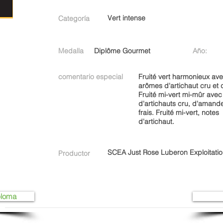
Vert intense
Categoría
Medalla
Diplôme Gourmet
Año:
comentario especial
Fruité vert harmonieux av
arômes d'artichaut cru et d
Fruité mi-vert mi-mûr avec
d'artichauts cru, d'amande
frais. Fruité mi-vert, notes
d'artichaut.
SCEA Just Rose Luberon Exploitati
Productor
ploma