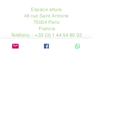
Espace altura
46 rue Saint Antoine
75004 París
​ Francia
Teléfono. :
+33 (0) 1 44 54 80 32
contact@avpa.fr
www.avpa.fr
Mandanos un mensaje