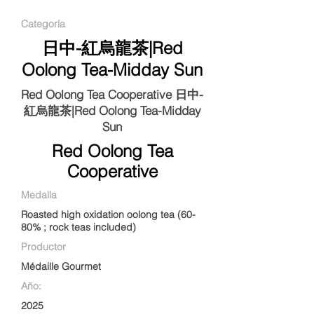
Categoría
日中-紅烏龍茶|Red
Oolong Tea-Midday Sun
Red Oolong Tea Cooperative 日中-
紅烏龍茶|Red Oolong Tea-Midday
Sun
Red Oolong Tea
Cooperative
Medalla
Roasted high oxidation oolong tea (60-
80% ; rock teas included)
Productor
Médaille Gourmet
Año:
2025