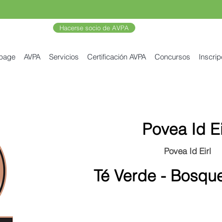
Hacerse socio de AVPA
 page
AVPA
Servicios
Certificación AVPA
Concursos
Inscrip
Povea Id Ei
Povea Id Eirl
Té Verde - Bosque