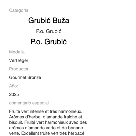
Categoría
Grubić Buža
P.o. Grubić
P.o. Grubić
Medalla
Vert léger
Productor
Gourmet Bronze
Año:
2025
comentario especial
Fruité vert intense et très harmonieux.
Arômes d'herbe, d'amande fraîche et
biscuit. Fruité vert harmonieux avec des
arômes d'amande verte et de banane
verte. Excellent fruité vert très herbacé.