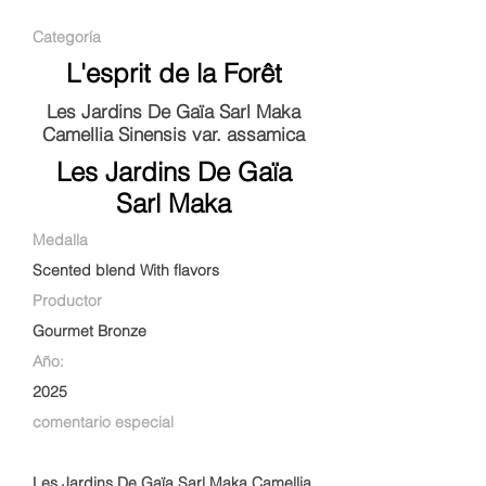
Categoría
L'esprit de la Forêt
Les Jardins De Gaïa Sarl Maka
Camellia Sinensis var. assamica
Les Jardins De Gaïa
Sarl Maka
Medalla
Scented blend With flavors
Productor
Gourmet Bronze
Año:
2025
comentario especial
Les Jardins De Gaïa Sarl Maka Camellia