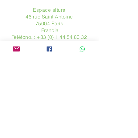
Espace altura
46 rue Saint Antoine
75004 París
​ Francia
Teléfono. :
+33 (0) 1 44 54 80 32
contact@avpa.fr
www.avpa.fr
Mandanos un mensaje