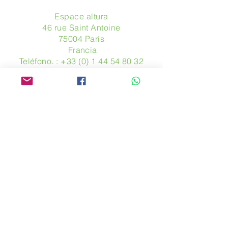
Espace altura
46 rue Saint Antoine
75004 París
​ Francia
Teléfono. :
+33 (0) 1 44 54 80 32
contact@avpa.fr
www.avpa.fr
Mandanos un mensaje