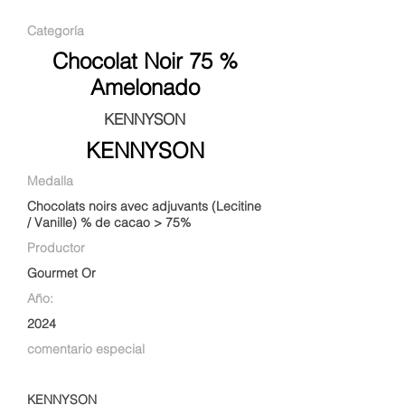
Categoría
Chocolat Noir 75 %
Amelonado
KENNYSON
KENNYSON
Medalla
Chocolats noirs avec adjuvants (Lecitine
/ Vanille) % de cacao > 75%
Productor
Gourmet Or
Año:
2024
comentario especial
KENNYSON