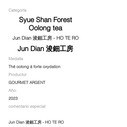
Categoría
Syue Shan Forest
Oolong tea
Jun Dian 浚鈿工房 - HO TE RO
Jun Dian 浚鈿工房
Medalla
Thé oolong à forte oxydation
Productor
GOURMET ARGENT
Año:
2023
comentario especial
Jun Dian 浚鈿工房 - HO TE RO