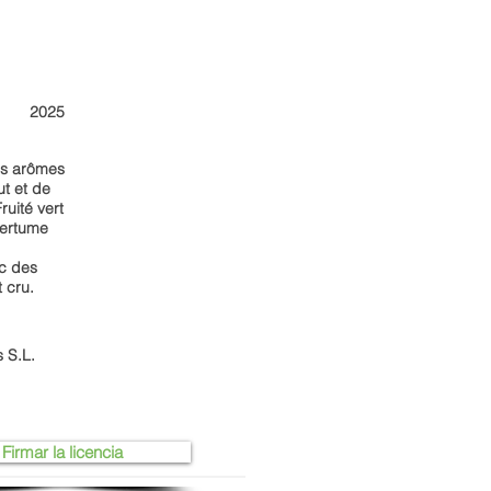
2025
des arômes
ut et de
ruité vert
mertume
c des
 cru.
 S.L.
Firmar la licencia