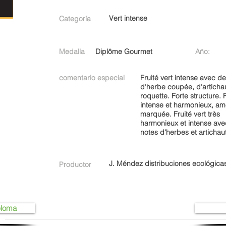
Vert intense
Categoría
Medalla
Diplôme Gourmet
Año:
comentario especial
Fruité vert intense avec 
d'herbe coupée, d'articha
roquette. Forte structure. F
intense et harmonieux, a
marquée. Fruité vert très
harmonieux et intense ave
notes d'herbes et artichaut
J. Méndez distribuciones ecológicas
Productor
ploma