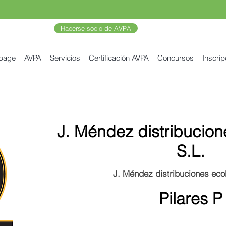
Hacerse socio de AVPA
 page
AVPA
Servicios
Certificación AVPA
Concursos
Inscrip
J. Méndez distribucion
S.L.
J. Méndez distribuciones eco
Pilares P