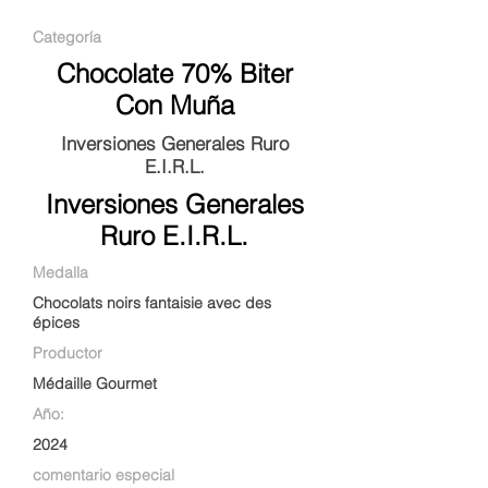
Categoría
Chocolate 70% Biter
Con Muña
Inversiones Generales Ruro
E.I.R.L.
Inversiones Generales
Ruro E.I.R.L.
Medalla
Chocolats noirs fantaisie avec des
épices
Productor
Médaille Gourmet
Año:
2024
comentario especial