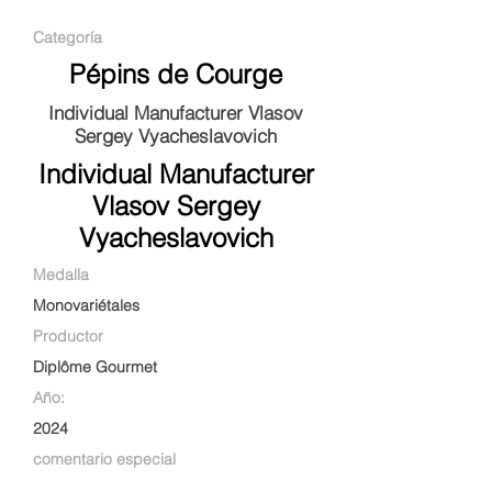
Categoría
Pépins de Courge
Individual Manufacturer Vlasov
Sergey Vyacheslavovich
Individual Manufacturer
Vlasov Sergey
Vyacheslavovich
Medalla
Monovariétales
Productor
Diplôme Gourmet
Año:
2024
comentario especial