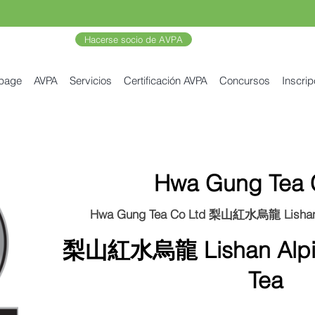
Hacerse socio de AVPA
 page
AVPA
Servicios
Certificación AVPA
Concursos
Inscrip
Hwa Gung Tea 
Hwa Gung Tea Co Ltd 梨山紅水烏龍 Lishan A
梨山紅水烏龍 Lishan Alpin
Tea