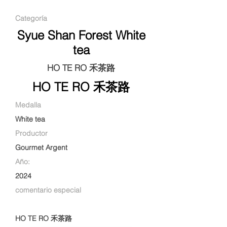
Categoría
Syue Shan Forest White
tea
HO TE RO 禾茶路
HO TE RO 禾茶路
Medalla
White tea
Productor
Gourmet Argent
Año:
2024
comentario especial
HO TE RO 禾茶路