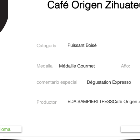
Café Origen Zihuate
Puissant Boisé
Categoría
Medalla
Médaille Gourmet
Año:
comentario especial
Dégustation Expresso
EDA SAMPIERI TRESSCafé Origen Zi
Productor
ploma