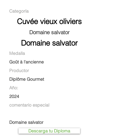
Categoría
Cuvée vieux oliviers
Domaine salvator
Domaine salvator
Medalla
Goût à l'ancienne
Productor
Diplôme Gourmet
Año:
2024
comentario especial
Domaine salvator
Descarga tu Diploma