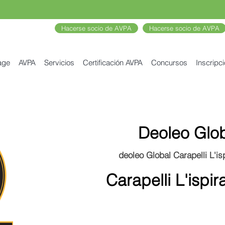
Hacerse socio de AVPA
Hacerse socio de AVPA
age
AVPA
Servicios
Certificación AVPA
Concursos
Inscripc
Deoleo Glo
deoleo Global Carapelli L'is
Carapelli L'ispir