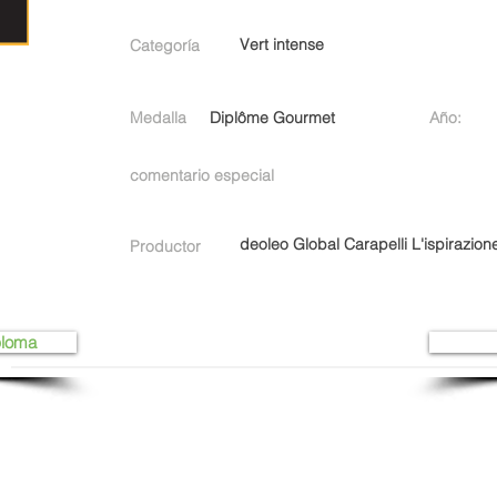
Vert intense
Categoría
Medalla
Diplôme Gourmet
Año:
comentario especial
deoleo Global Carapelli L'ispirazion
Productor
ploma