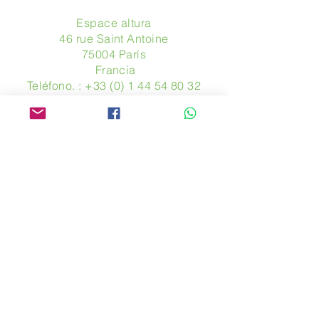
Espace altura
46 rue Saint Antoine
75004 París
​ Francia
Teléfono. :
+33 (0) 1 44 54 80 32
contact@avpa.fr
www.avpa.fr
Mandanos un mensaje