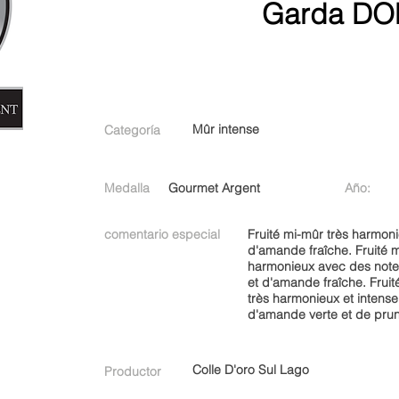
Garda DO
Mûr intense
Categoría
Medalla
Gourmet Argent
Año:
comentario especial
Fruité mi-mûr très harmoni
d'amande fraîche. Fruité m
harmonieux avec des notes
et d'amande fraîche. Fruit
très harmonieux et intense
d'amande verte et de pru
Colle D'oro Sul Lago
Productor