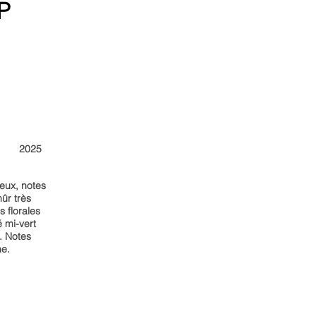
P
2025
eux, notes
ûr très
 florales
é mi-vert
. Notes
ne.