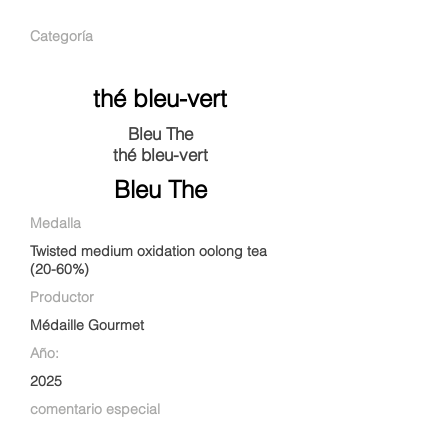
Categoría
thé bleu-vert
Bleu The
thé bleu-vert
Bleu The
Medalla
Twisted medium oxidation oolong tea
(20-60%)
Productor
Médaille Gourmet
Año:
2025
comentario especial