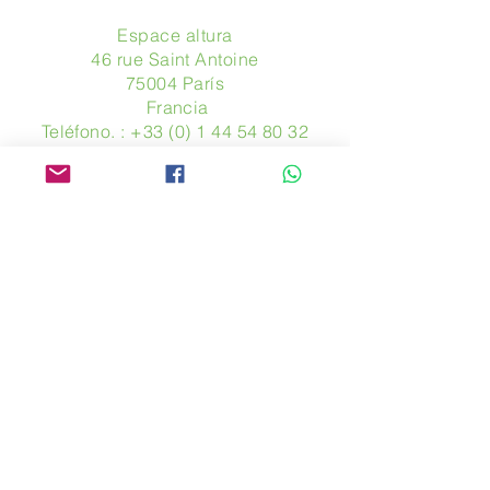
Espace altura
46 rue Saint Antoine
75004 París
​ Francia
Teléfono. :
+33 (0) 1 44 54 80 32
contact@avpa.fr
www.avpa.fr
Mandanos un mensaje