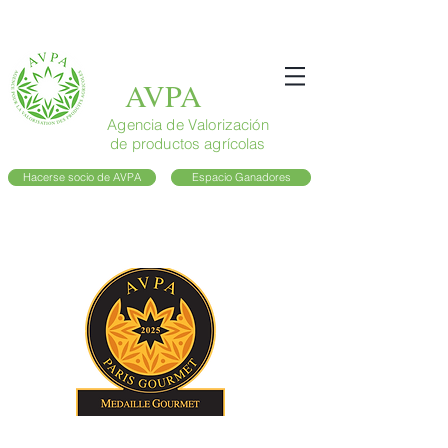
AVPA
Agencia de Valorización
de productos agrícolas
Hacerse socio de AVPA
Espacio Ganadores