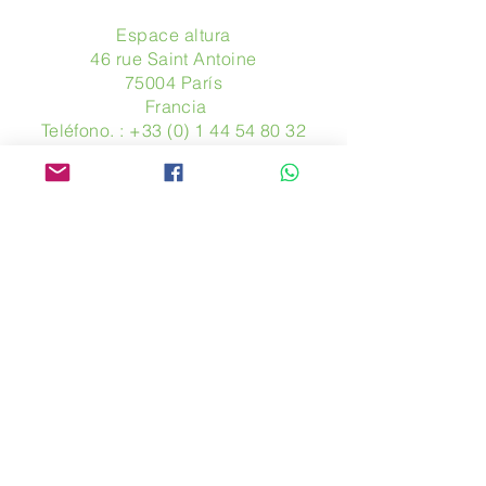
Espace altura
46 rue Saint Antoine
75004 París
​ Francia
Teléfono. :
+33 (0) 1 44 54 80 32
contact@avpa.fr
www.avpa.fr
Mandanos un mensaje