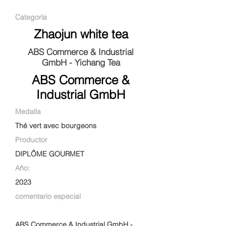
Categoría
Zhaojun white tea
ABS Commerce & Industrial
GmbH - Yichang Tea
ABS Commerce &
Industrial GmbH
Medalla
Thé vert avec bourgeons
Productor
DIPLÔME GOURMET
Año:
2023
comentario especial
ABS Commerce & Industrial GmbH -