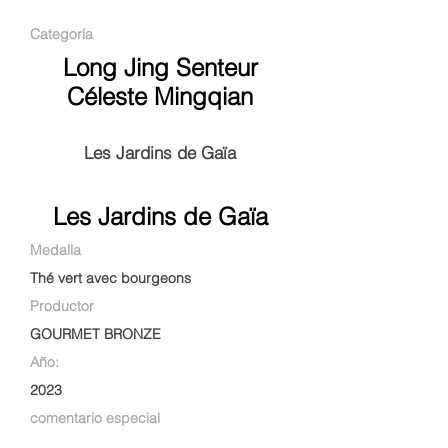
Categoría
Long Jing Senteur
Céleste Mingqian
Les Jardins de Gaïa
Les Jardins de Gaïa
Medalla
Thé vert avec bourgeons
Productor
GOURMET BRONZE
Año:
2023
comentario especial