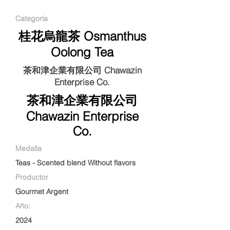
Categoría
桂花烏龍茶 Osmanthus
Oolong Tea
茶和津企業有限公司 Chawazin
Enterprise Co.
茶和津企業有限公司
Chawazin Enterprise
Co.
Medalla
Teas - Scented blend Without flavors
Productor
Gourmet Argent
Año:
2024