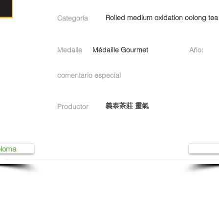
Rolled medium oxidation oolong tea
Categoría
Medalla
Médaille Gourmet
Año:
comentario especial
義泰茶莊 靈氣
Productor
ploma