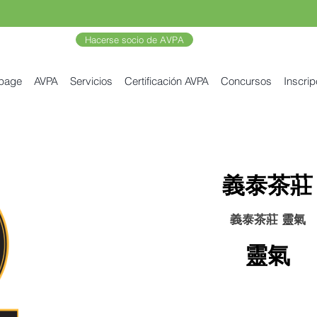
Hacerse socio de AVPA
 page
AVPA
Servicios
Certificación AVPA
Concursos
Inscrip
義泰茶莊
義泰茶莊 靈氣
靈氣