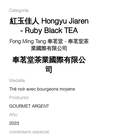
Categoría
紅玉佳人 Hongyu Jiaren
- Ruby Black TEA
Fong Ming Tang 奉茗堂 - 奉茗堂茶
業國際有限公司
奉茗堂茶業國際有限公
司
Medalla
Thé noir avec bourgeons moyens
Productor
GOURMET ARGENT
Año:
2023
comentario especial