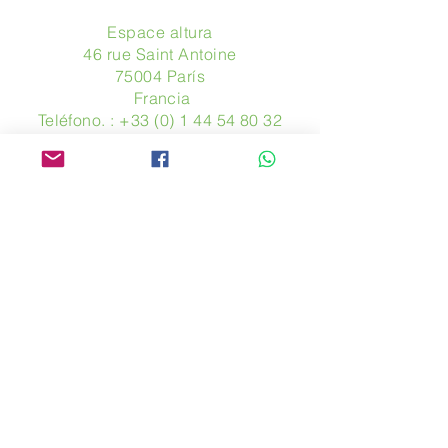
Espace altura
46 rue Saint Antoine
75004 París
​ Francia
Teléfono. :
+33 (0) 1 44 54 80 32
contact@avpa.fr
www.avpa.fr
Mandanos un mensaje