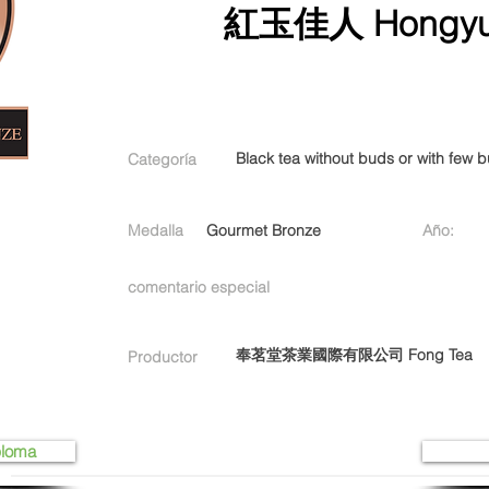
紅玉佳人 Hongyu 
Black tea without buds or with few 
Categoría
Medalla
Gourmet Bronze
Año:
comentario especial
奉茗堂茶業國際有限公司 Fong Tea
Productor
ploma